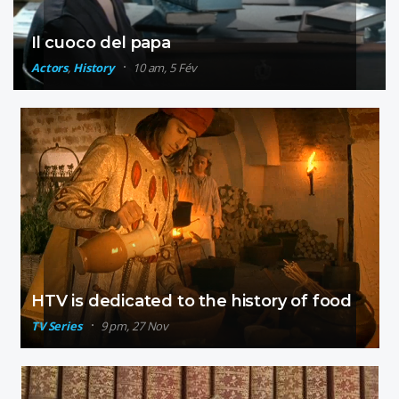
Il cuoco del papa
Actors
,
History
10 am, 5 Fév
HTV is dedicated to the history of food
TV Series
9 pm, 27 Nov