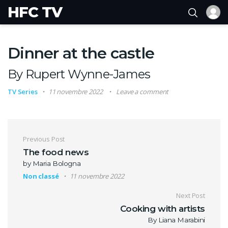
HFC TV
Dinner at the castle
By Rupert Wynne-James
TV Series
11 novembre 2022
Leave a comment
Navigation de l’article
Previous Post
The food news
by Maria Bologna
Non classé
11 novembre 2022
Next Post
Cooking with artists
By Liana Marabini