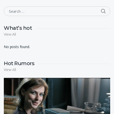
SEA
Search for:
What’s hot
View All
No posts found.
Hot Rumors
View All